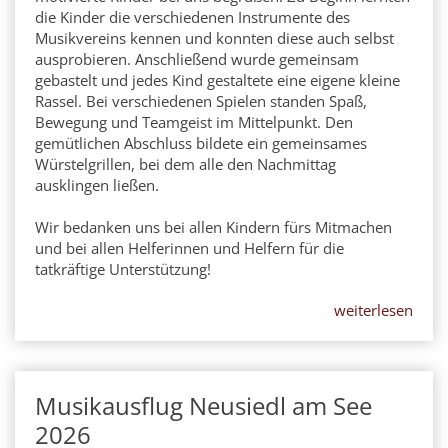
Trompete
die Kinder die verschiedenen Instrumente des
Musikvereins kennen und konnten diese auch selbst
Tuba
ausprobieren. Anschließend wurde gemeinsam
Marketenderinnen
gebastelt und jedes Kind gestaltete eine eigene kleine
Rassel. Bei verschiedenen Spielen standen Spaß,
Kapellmeister
Bewegung und Teamgeist im Mittelpunkt. Den
Stabführer
gemütlichen Abschluss bildete ein gemeinsames
Würstelgrillen, bei dem alle den Nachmittag
Obmann
ausklingen ließen.
Wir bedanken uns bei allen Kindern fürs Mitmachen
und bei allen Helferinnen und Helfern für die
tatkräftige Unterstützung!
weiterlesen
Musikausflug Neusiedl am See
27
JUN
2026