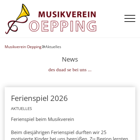
Aktuelles
Die Kapelle
Musikverein Oepping
Aktuelles

Termine
Register
Galerie
News
Vorstand
Flügelhorn
des duad se bei uns ...
Chronik
Horn
Klarinette
Posaune
Ferienspiel 2026
24
JUL
Querflöte
AKTUELLES
Saxophon
Ferienspiel beim Musikverein
Schlagzeug
Beim diesjährigen Ferienspiel durften wir 25
Tenorhorn
motivierte Kinder bei uns begrüßen. Zu Beginn lernten