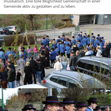
musikalisch. Eine tolle Möglichkeit Gemeinschaft in einer
Trompete
Gemeinde aktiv zu gestalten und zu leben.
Tuba
Marketenderinnen
Kapellmeister
Stabführer
Obmann