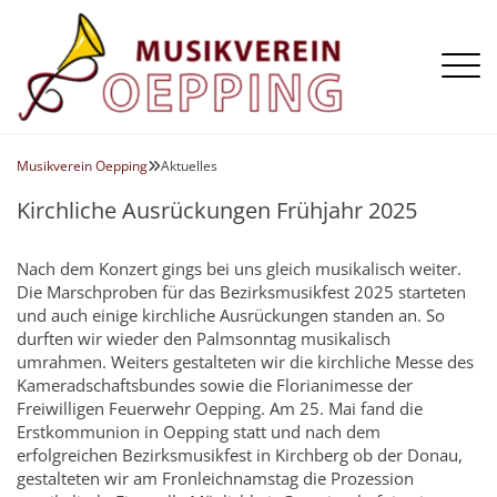
Aktuelles
Die Kapelle
Musikverein Oepping
Aktuelles

Termine
Register
Galerie
Kirchliche Ausrückungen Frühjahr 2025
Vorstand
Flügelhorn
Chronik
Horn
Nach dem Konzert gings bei uns gleich musikalisch weiter.
Die Marschproben für das Bezirksmusikfest 2025 starteten
Klarinette
und auch einige kirchliche Ausrückungen standen an. So
Posaune
durften wir wieder den Palmsonntag musikalisch
umrahmen. Weiters gestalteten wir die kirchliche Messe des
Querflöte
Kameradschaftsbundes sowie die Florianimesse der
Saxophon
Freiwilligen Feuerwehr Oepping. Am 25. Mai fand die
Erstkommunion in Oepping statt und nach dem
Schlagzeug
erfolgreichen Bezirksmusikfest in Kirchberg ob der Donau,
Tenorhorn
gestalteten wir am Fronleichnamstag die Prozession