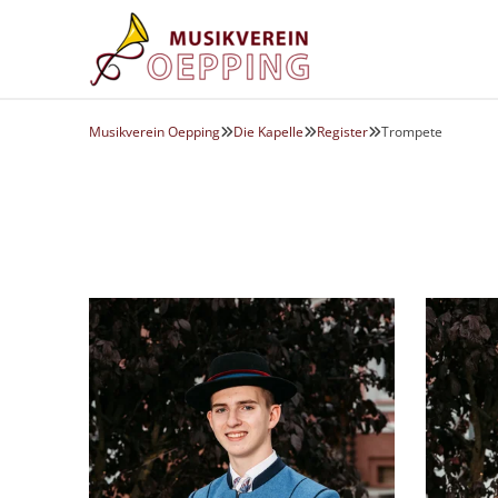
Musikverein Oepping
Die Kapelle
Register
Trompete


