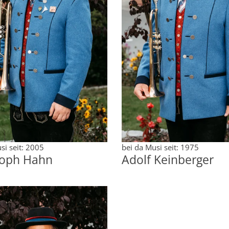
si seit: 2005
bei da Musi seit: 1975
toph Hahn
Adolf Keinberger