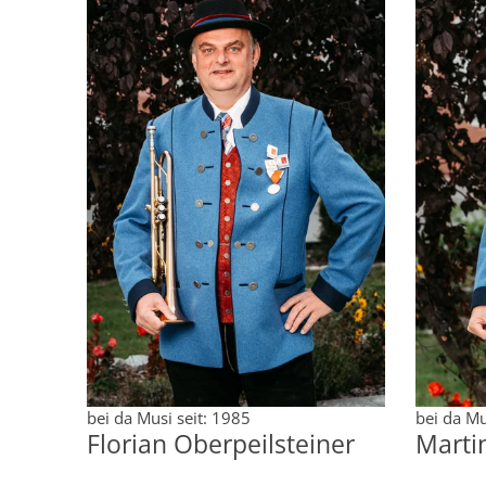
bei da Musi seit: 1985
bei da Mu
Florian Oberpeilsteiner
Marti