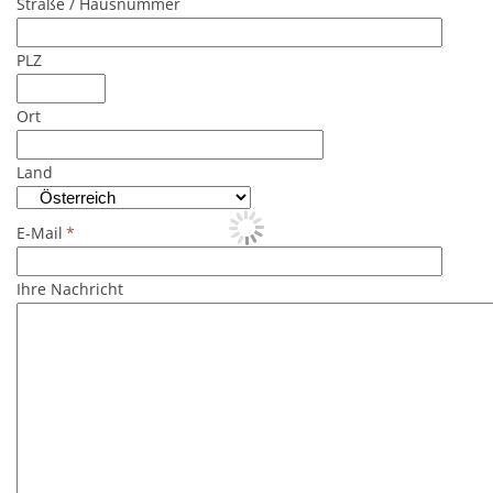
Straße / Hausnummer
Trompete
Tuba
PLZ
Marketenderinnen
Ort
Kapellmeister
Stabführer
Land
Obmann
E-Mail
*
Ihre Nachricht