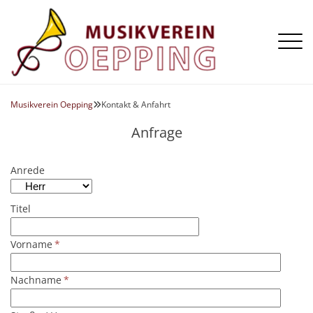
Aktuelles
Die Kapelle
Musikverein Oepping
Kontakt & Anfahrt

Termine
Register
Galerie
Anfrage
Vorstand
Flügelhorn
Chronik
Horn
Anrede
Klarinette
Titel
Posaune
Querflöte
Vorname
*
Saxophon
Schlagzeug
Nachname
*
Tenorhorn