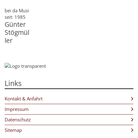
Trompete
bei da Musi
Tuba
seit: 1985
Günter
Marketenderinnen
Stögmül
Kapellmeister
ler
Stabführer
Obmann
Links
Kontakt & Anfahrt
Impressum
Datenschutz
Sitemap