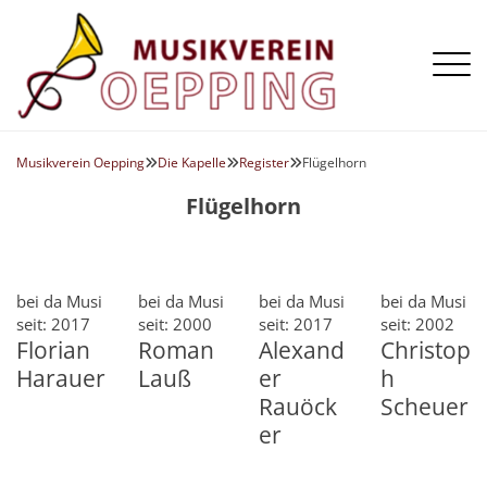
Aktuelles
Die Kapelle
Musikverein Oepping
Die Kapelle
Register
Flügelhorn



Termine
Register
Galerie
Flügelhorn
Vorstand
Flügelhorn
Chronik
Horn
Klarinette
bei da Musi
bei da Musi
bei da Musi
bei da Musi
seit: 2017
seit: 2000
seit: 2017
seit: 2002
Posaune
Florian
Roman
Alexand
Christop
Querflöte
Harauer
Lauß
er
h
Saxophon
Rauöck
Scheuer
er
Schlagzeug
Tenorhorn