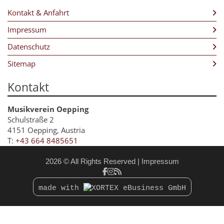
Trompete
Kontakt & Anfahrt
Tuba
Impressum
Marketenderinnen
Datenschutz
Kapellmeister
Sitemap
Stabführer
Kontakt
Obmann
Musikverein Oepping
Schulstraße 2
4151 Oepping, Austria
T:
+43 664 8485651
2026 © All Rights Reserved
Impressum
made with