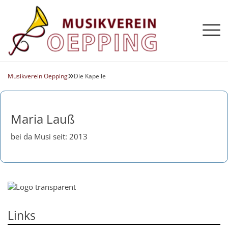
Aktuelles
Die Kapelle
Musikverein Oepping
Die Kapelle

Termine
Register
Galerie
Vorstand
Flügelhorn
Maria Lauß
Chronik
Horn
Klarinette
bei da Musi seit: 2013
Posaune
Querflöte
Saxophon
Schlagzeug
Links
Tenorhorn