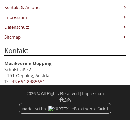
Trompete
Kontakt & Anfahrt
Tuba
Impressum
Marketenderinnen
Datenschutz
Kapellmeister
Sitemap
Stabführer
Kontakt
Obmann
Musikverein Oepping
Schulstraße 2
4151 Oepping, Austria
T:
+43 664 8485651
2026 © All Rights Reserved
Impressum
made with