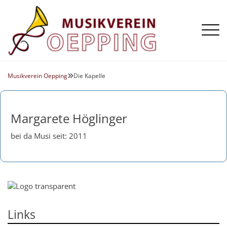
Aktuelles
Die Kapelle
Musikverein Oepping
Die Kapelle

Termine
Register
Galerie
Vorstand
Flügelhorn
Margarete Höglinger
Chronik
Horn
Klarinette
bei da Musi seit: 2011
Posaune
Querflöte
Saxophon
Schlagzeug
Links
Tenorhorn